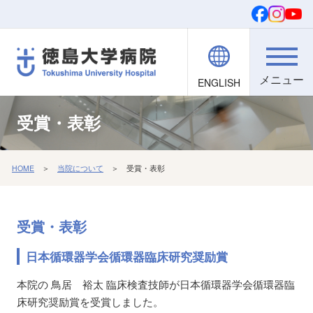
ENGLISH
院内職員向け
文字・背景
ご寄付
検索
受賞・表彰
HOME
＞
当院について
＞ 受賞・表彰
受賞・表彰
日本循環器学会循環器臨床研究奨励賞
本院の 鳥居 裕太 臨床検査技師が日本循環器学会循環器臨
床研究奨励賞を受賞しました。