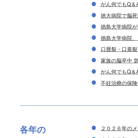
がん何でもQ＆
徳大病院で脳死
徳島大学病院が
徳島大学病院、
口唇裂・口蓋裂
家族の脳卒中 
がん何でもQ＆
不妊治療の保険
各年の
２０２６年のメ