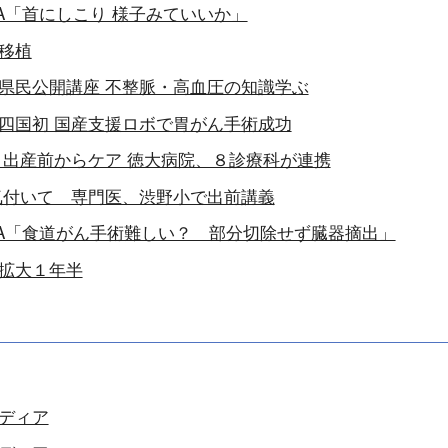
A「首にしこり 様子みていいか」
移植
県民公開講座 不整脈・高血圧の知識学ぶ
四国初 国産支援ロボで胃がん手術成功
 出産前からケア 徳大病院、８診療科が連携
気付いて 専門医、渋野小で出前講義
A「食道がん手術難しい？ 部分切除せず臓器摘出」
拡大１年半
ディア