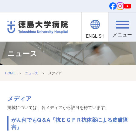
ENGLISH
院内職員向け
文字・背景
ご寄付
検索
ニュース
HOME
＞
ニュース
＞ メディア
メディア
掲載については、各メディアから許可を得ています。
がん何でもQ＆A「抗ＥＧＦＲ抗体薬による皮膚障
害」