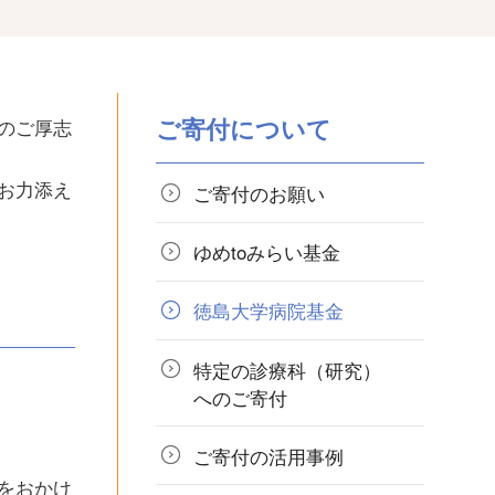
ご寄付について
のご厚志
お力添え
ご寄付のお願い
ゆめtoみらい基金
徳島大学
病院
基金
特定の診療科
（研究）
へのご寄付
ご寄付の
活用事例
をおかけ