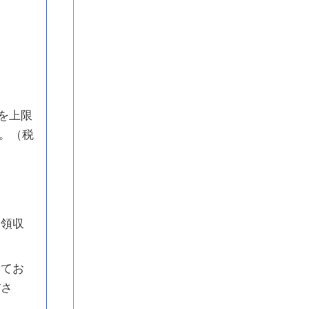
を上限
。（税
金領収
えてお
ださ