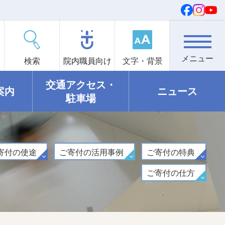
検索
院内職員向け
文字・背景
交通アクセス・
案内
ニュース
駐車場
寄付の
使途
ご寄付の
活用事例
ご寄付の
特典
ご寄付の
仕方