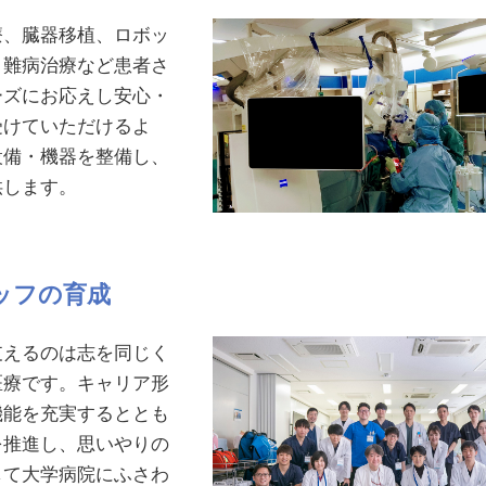
療、臓器移植、ロボッ
、難病治療など患者さ
ーズにお応えし安心・
受けていただけるよ
設備・機器を整備し、
供します。
タッフの育成
支えるのは志を同じく
医療です。キャリア形
機能を充実するととも
を推進し、思いやりの
して大学病院にふさわ