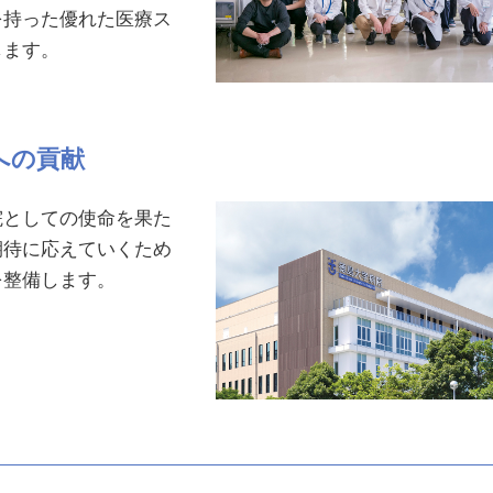
を持った優れた医療ス
します。
への貢献
院としての使命を果た
期待に応えていくため
を整備します。