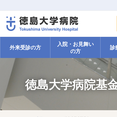
入院・
お見舞い
外来受診の方
診
の方
徳島大学病院基