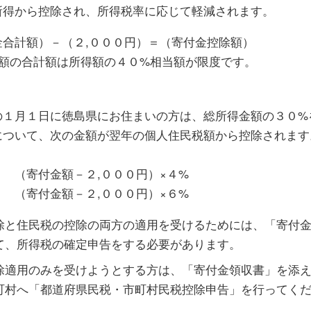
所得から控除され、所得税率に応じて軽減されます。
金合計額）－（２,０００円）＝（寄付金控除額）
の額の合計額は所得額の４０%相当額が限度です。
の１月１日に徳島県にお住まいの方は、総所得金額の３０%
について、次の金額が翌年の個人住民税額から控除されます
寄付金額－２,０００円）×４%
 （寄付金額－２,０００円）×６%
除と住民税の控除の両方の適用を受けるためには、「寄付
て、所得税の確定申告をする必要があります。
除適用のみを受けようとする方は、「寄付金領収書」を添
町村へ「都道府県民税・市町村民税控除申告」を行ってく