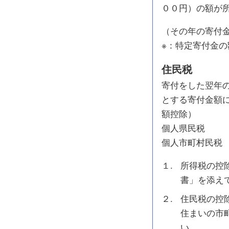
００円）の額が
（その年の寄付
※：特定寄付金
住民税
寄付をした翌年
とする寄付金額
額控除）
個人県民税 （
個人市町村民税
１.
所得税の控
書」を添え
２.
住民税の控
住まいの市
い。