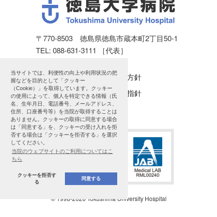
〒770-8503 徳島県徳島市蔵本町2丁目50-1
TEL: 088-631-3111 ［代表］
当サイトでは、利便性の向上や利用状況の把
個人情報保護方針
握などを目的として「クッキー
（Cookie）」を取得しています。クッキー
公表に関する指針
の使用によって、個人を特定できる情報（氏
名、生年月日、電話番号、メールアドレス、
サイトマップ
住所、口座番号等）を当院が取得することは
ありません。クッキーの取得に同意する場合
は「同意する」を、クッキーの受け入れを拒
否する場合は「クッキーを拒否する」を選択
してください。
当院のウェブサイトのご利用についてはこ
ちら
クッキーを拒否す
同意する
る
© 1998
-2026 Tokushima University Hospital