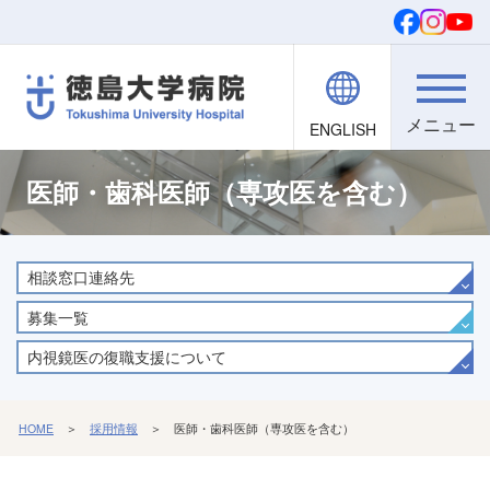
ENGLISH
院内職員向け
文字・背景
ご寄付
検索
医師・歯科医師（専攻医を含む）
相談窓口連絡先
募集一覧
内視鏡医の復職支援について
HOME
＞
採用情報
＞ 医師・歯科医師（専攻医を含む）