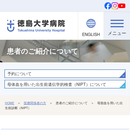
ENGLISH
院内職員向け
文字・背景
ご寄付
検索
患者のご紹介について
予約について
母体血を用いた出生前遺伝学的検査（NIPT）について
HOME
＞
医療関係者の方
＞ 患者のご紹介について ＞ 母胎血を用いた出
生前診断（NIPT）