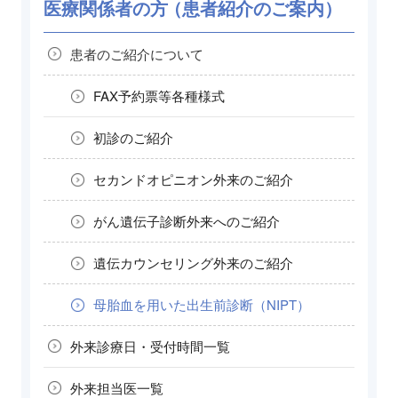
医療関係者の方
（患者紹介のご案内）
患者のご紹介に
ついて
FAX
予約票等
各種
様式
初診の
ご紹介
セカンドオピニオン
外来の
ご紹介
がん遺伝子診断
外来への
ご紹介
遺伝カウンセリング
外来の
ご紹介
母胎血を
用いた
出生前
診断
（NIPT）
外来診療日・
受付時間一覧
外来担当医
一覧