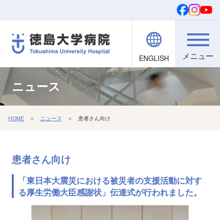
ENGLISH
院内職員向け
文字・背景
ご寄付
検索
ニュース
HOME
＞
ニュース
＞ 患者さん向け
患者さん向け
「東日本大震災における被災者の支援活動に対す
る厚生労働大臣感謝状」伝達式が行われました。