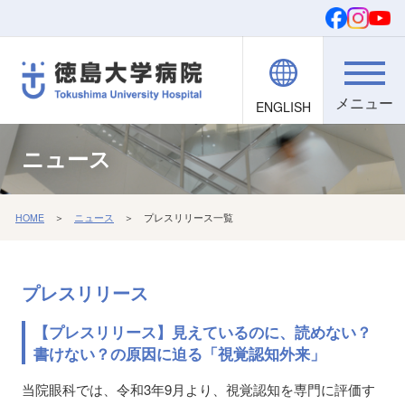
ENGLISH
院内職員向け
文字・背景
ご寄付
検索
ニュース
HOME
＞
ニュース
＞ プレスリリース一覧
プレスリリース
【プレスリリース】見えているのに、読めない？
書けない？の原因に迫る「視覚認知外来」
当院眼科では、令和3年9月より、視覚認知を専門に評価す