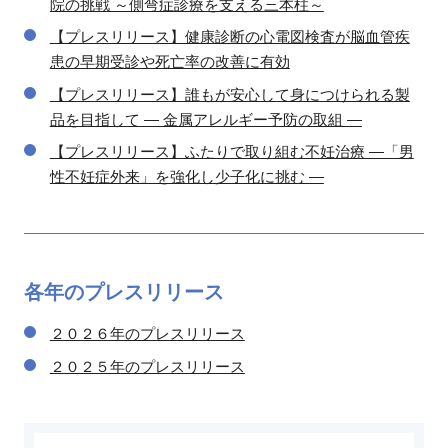
院の挑戦 ～側弯症診療を支える三本柱～
【プレスリリース】健康診断の心電図検査が脳血管疾
患の早期受診や死亡率の改善に有効
【プレスリリース】誰もが安心して身につけられる製
品を目指して ― 金属アレルギー予防の取組 ―
【プレスリリース】ふたりで取り組む不妊治療 ―「男
性不妊症外来」を強化し少子化に挑む ―
各年の
プレスリリース
２０２６年のプレスリリース
２０２５年のプレスリリース