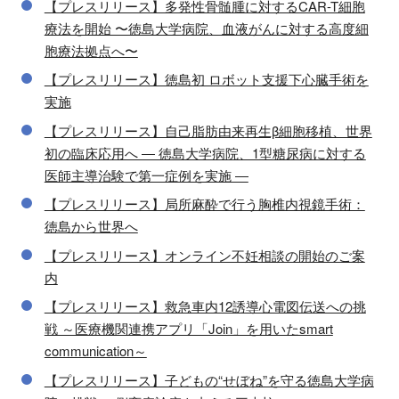
【プレスリリース】多発性骨髄腫に対するCAR-T細胞
療法を開始 〜徳島大学病院、血液がんに対する高度細
胞療法拠点へ〜
【プレスリリース】徳島初 ロボット支援下心臓手術を
実施
【プレスリリース】自己脂肪由来再生β細胞移植、世界
初の臨床応用へ ― 徳島大学病院、1型糖尿病に対する
医師主導治験で第一症例を実施 ―
【プレスリリース】局所麻酔で行う胸椎内視鏡手術：
徳島から世界へ
【プレスリリース】オンライン不妊相談の開始のご案
内
【プレスリリース】救急車内12誘導心電図伝送への挑
戦 ～医療機関連携アプリ「Join」を用いたsmart
communication～
【プレスリリース】子どもの“せぼね”を守る徳島大学病