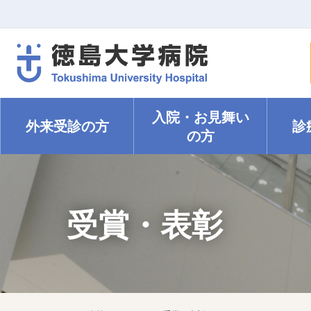
入院・
お見舞い
外来受診の方
診
の方
受賞・表彰