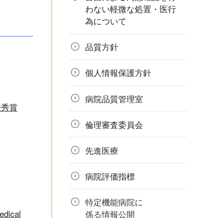
わない軽微な処置・医行
為について
品質方針
個人情報
保護方針
病院品質
管理室
優秀賞
倫理審査
委員会
先進医療
病院評価指標
特定機能病院に
edical
係る情報公開