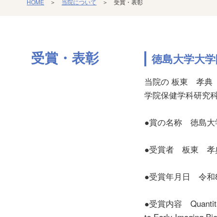
HOME
＞
当院について
＞ 受賞・表彰
受賞・表彰
徳島大学大学
当院の 板東 孝典
学院保健学科研究
●賞の名称 徳島
●受賞者 板東 
●受賞年月日 令和8
●受賞内容 Quantitativ
to Early Imaging B