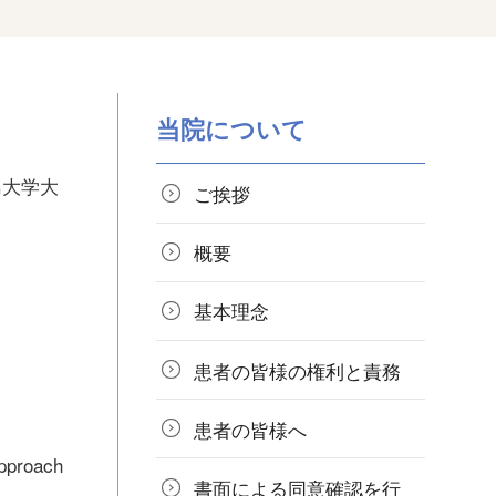
当院について
島大学大
ご挨拶
概要
基本理念
患者の皆様の
権利と責務
患者の皆様へ
pproach
書面による同意確認を行