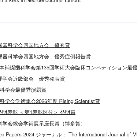
泌尿器科学会四国地方会 優秀賞
泌尿器科学会四国地方会 優秀症例報告賞
本補綴歯科学会第135回学術大会臨床コンペティション最
薬理学会近畿部会 優秀発表賞
酔科学会最優秀演題賞
会学術集会2026年度 Rising Scientist賞
発明表彰 ＜第1表彰区分＞ 発明賞
眼科学会総会学術展示座長賞（博多賞）
ted Papers 2024 ジャーナル： The International Journal of M