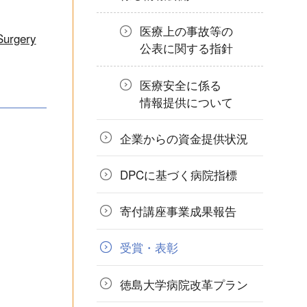
医療上の事故等の
Surgery
公表に関する指針
医療安全に係る
情報提供について
企業からの
資金提供状況
DPCに基づく
病院指標
寄付講座
事業成果報告
受賞・表彰
徳島大学病院
改革プラン