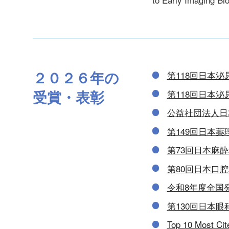
２０２６
年の
第118回日本
受賞・表彰
第118回日本
公益社団法人日
第149回日本
第73回日本麻
第80回日本口腔科学
令和8年度全国
第130回日本
Top 10 Most Ci