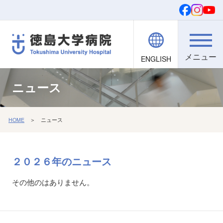
ENGLISH
院内職員向け
文字・背景
ご寄付
検索
ニュース
HOME
＞ ニュース
２０２６年の
ニュース
その他のはありません。