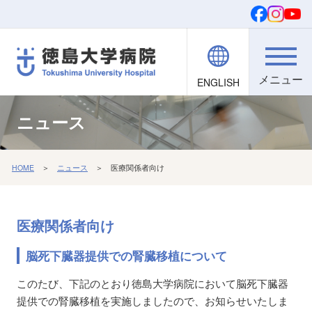
ENGLISH
院内職員向け
文字・背景
ご寄付
検索
ニュース
HOME
＞
ニュース
＞ 医療関係者向け
医療関係者向け
脳死下臓器提供での腎臓移植について
このたび、下記のとおり徳島大学病院において脳死下臓器
提供での腎臓移植を実施しましたので、お知らせいたしま