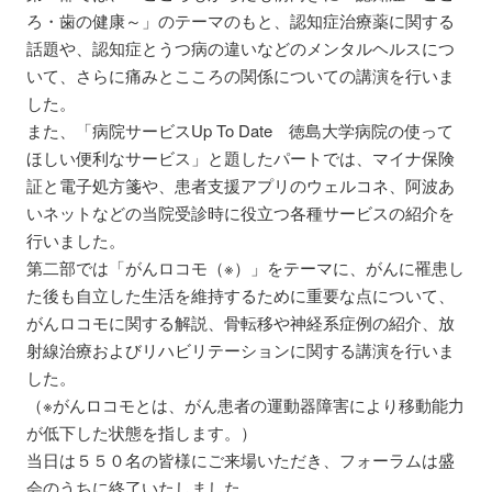
ろ・歯の健康～」のテーマのもと、認知症治療薬に関する
話題や、認知症とうつ病の違いなどのメンタルヘルスにつ
いて、さらに痛みとこころの関係についての講演を行いま
した。
また、「病院サービスUp To Date 徳島大学病院の使って
ほしい便利なサービス」と題したパートでは、マイナ保険
証と電子処方箋や、患者支援アプリのウェルコネ、阿波あ
いネットなどの当院受診時に役立つ各種サービスの紹介を
行いました。
第二部では「がんロコモ（※）」をテーマに、がんに罹患し
た後も自立した生活を維持するために重要な点について、
がんロコモに関する解説、骨転移や神経系症例の紹介、放
射線治療およびリハビリテーションに関する講演を行いま
した。
（※がんロコモとは、がん患者の運動器障害により移動能力
が低下した状態を指します。）
当日は５５０名の皆様にご来場いただき、フォーラムは盛
会のうちに終了いたしました。