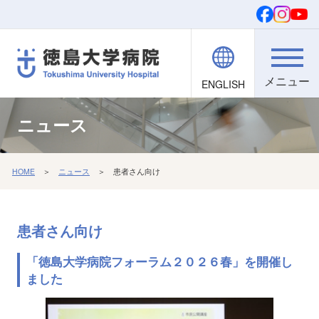
ENGLISH
院内職員向け
文字・背景
ご寄付
検索
ニュース
HOME
＞
ニュース
＞ 患者さん向け
患者さん向け
「徳島大学病院フォーラム２０２６春」を開催し
ました