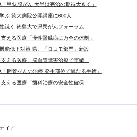
A「甲状腺がん 大半は完治の期待大きく」
学ぶ 徳大病院公開講座に600人
性説く 徳島大で県民がんフォーラム
を支える医療「慢性腎臓病に万全の体制」
機能低下対策 県、「ロコモ部門」新設
を支える医療「脳血管障害治療で実績」
A「胆管がんの治療 発生部位で異なる手術」
を支える医療「歯科治療の安全性確保」
ディア