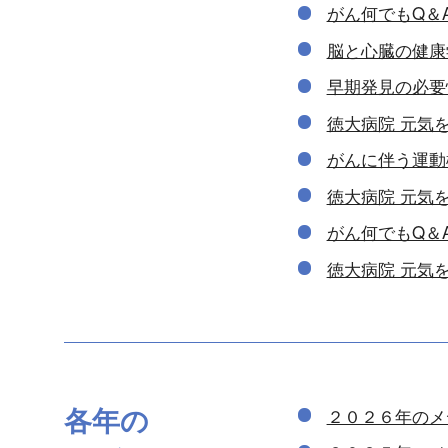
がん何でもQ＆
脳と心臓の健康
早期発見の必要
徳大病院 元気
がんに伴う運動
徳大病院 元気
がん何でもQ＆
徳大病院 元気
各年の
２０２６年のメ