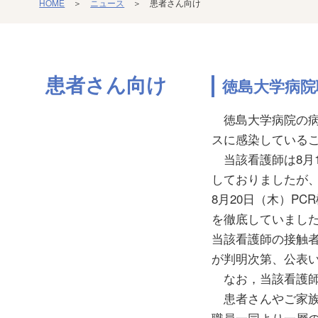
HOME
＞
ニュース
＞ 患者さん向け
患者さん向け
徳島大学病院
徳島大学病院の病棟
スに感染している
当該看護師は8月1
しておりましたが
8月20日（木）P
を徹底していまし
当該看護師の接触者
が判明次第、公表
なお，当該看護師
患者さんやご家族
職員一同より一層