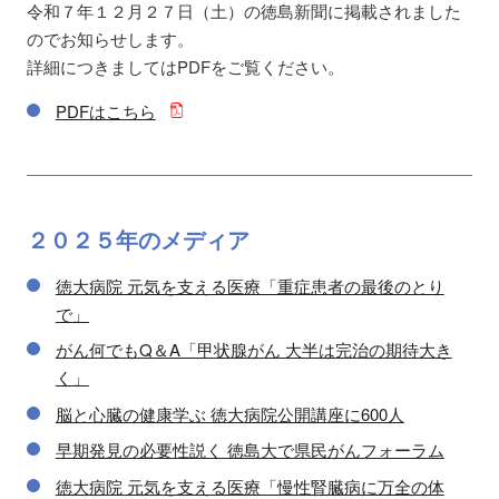
令和７年１２月２７日（土）の徳島新聞に掲載されました
のでお知らせします。
詳細につきましてはPDFをご覧ください。
PDFはこちら
２０２５年の
メディア
徳大病院 元気を支える医療「重症患者の最後のとり
で」
がん何でもQ＆A「甲状腺がん 大半は完治の期待大き
く」
脳と心臓の健康学ぶ 徳大病院公開講座に600人
早期発見の必要性説く 徳島大で県民がんフォーラム
徳大病院 元気を支える医療「慢性腎臓病に万全の体