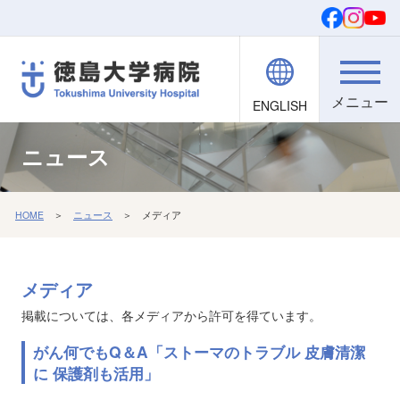
ENGLISH
院内職員向け
文字・背景
ご寄付
検索
ニュース
HOME
＞
ニュース
＞ メディア
メディア
掲載については、各メディアから許可を得ています。
がん何でもQ＆A「ストーマのトラブル 皮膚清潔
に 保護剤も活用」