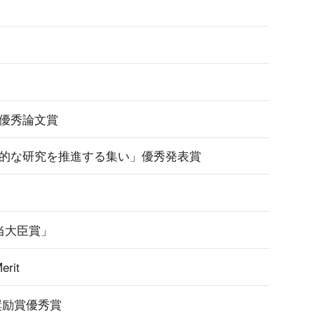
 優秀論文賞
合的な研究を推進する集い」優秀発表賞
当大臣賞」
erit
奨励賞優秀賞