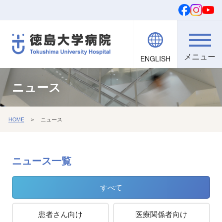
ENGLISH
院内職員向け
文字・背景
ご寄付
検索
ニュース
HOME
＞ ニュース
ニュース
一覧
すべて
患者さん向け
医療関係者向け