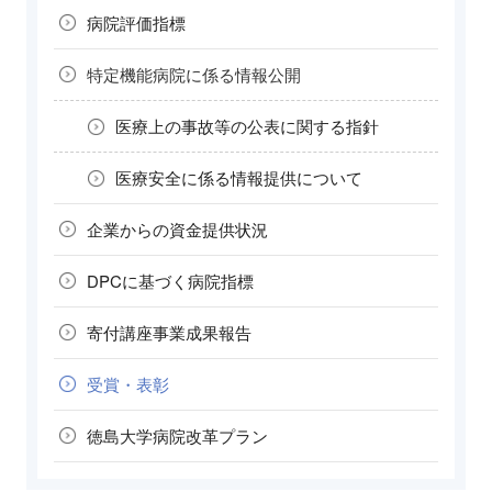
病院評価指標
特定機能病院に
係る情報公開
医療上の事故等の
公表に関する指針
医療安全に係る
情報提供について
企業からの
資金提供状況
DPCに基づく
病院指標
寄付講座
事業成果報告
受賞・表彰
徳島大学病院
改革プラン