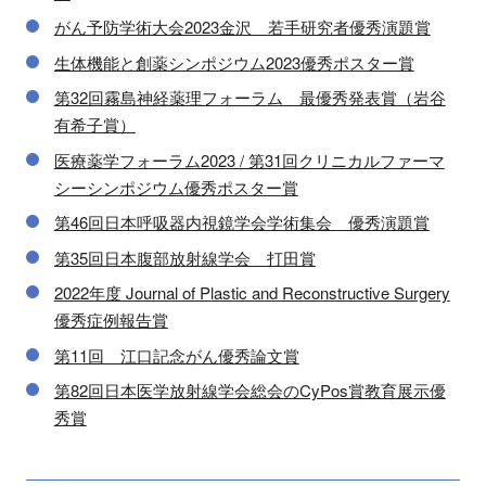
がん予防学術大会2023金沢 若手研究者優秀演題賞
生体機能と創薬シンポジウム2023優秀ポスター賞
第32回霧島神経薬理フォーラム 最優秀発表賞（岩谷
有希子賞）
医療薬学フォーラム2023 / 第31回クリニカルファーマ
シーシンポジウム優秀ポスター賞
第46回日本呼吸器内視鏡学会学術集会 優秀演題賞
第35回日本腹部放射線学会 打田賞
2022年度 Journal of Plastic and Reconstructive Surgery
優秀症例報告賞
第11回 江口記念がん優秀論文賞
第82回日本医学放射線学会総会のCyPos賞教育展示優
秀賞