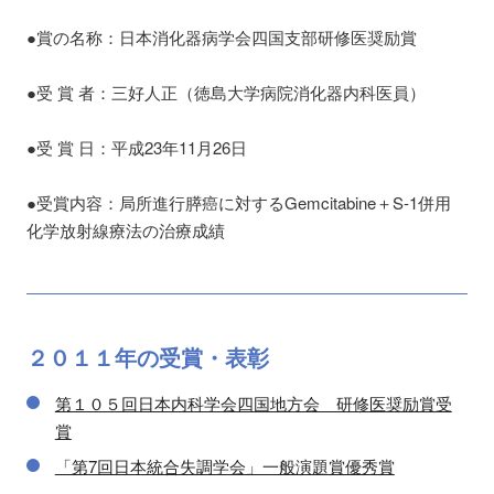
●賞の名称：日本消化器病学会四国支部研修医奨励賞
●受 賞 者：三好人正（徳島大学病院消化器内科医員）
●受 賞 日：平成23年11月26日
●受賞内容：局所進行膵癌に対するGemcitabine＋S-1併用
化学放射線療法の治療成績
２０１１
年の
受賞・表彰
第１０５回日本内科学会四国地方会 研修医奨励賞受
賞
「第7回日本統合失調学会」一般演題賞優秀賞