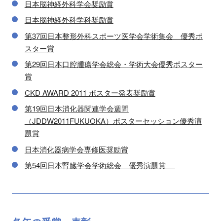
日本脳神経外科学会奨励賞
日本脳神経外科学科奨励賞
第37回日本整形外科スポーツ医学会学術集会 優秀ポ
スター賞
第29回日本口腔腫瘍学会総会・学術大会優秀ポスター
賞
CKD AWARD 2011 ポスター発表奨励賞
第19回日本消化器関連学会週間
（JDDW2011FUKUOKA）ポスターセッション優秀演
題賞
日本消化器病学会専修医奨励賞
第54回日本腎臓学会学術総会 優秀演題賞