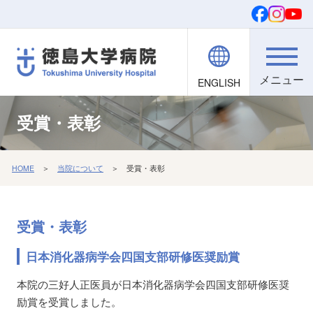
ENGLISH
院内職員向け
文字・背景
ご寄付
検索
受賞・表彰
HOME
＞
当院について
＞ 受賞・表彰
受賞・表彰
日本消化器病学会四国支部研修医奨励賞
本院の三好人正医員が日本消化器病学会四国支部研修医奨
励賞を受賞しました。