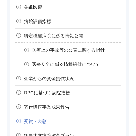
先進医療
病院評価指標
特定機能病院に
係る情報公開
医療上の事故等の
公表に関する指針
医療安全に係る
情報提供について
企業からの
資金提供状況
DPCに基づく
病院指標
寄付講座
事業成果報告
受賞・表彰
徳島大学病院
改革プラン