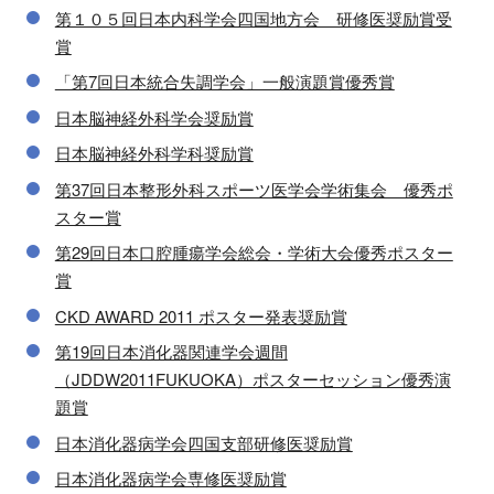
第１０５回日本内科学会四国地方会 研修医奨励賞受
賞
「第7回日本統合失調学会」一般演題賞優秀賞
日本脳神経外科学会奨励賞
日本脳神経外科学科奨励賞
第37回日本整形外科スポーツ医学会学術集会 優秀ポ
スター賞
第29回日本口腔腫瘍学会総会・学術大会優秀ポスター
賞
CKD AWARD 2011 ポスター発表奨励賞
第19回日本消化器関連学会週間
（JDDW2011FUKUOKA）ポスターセッション優秀演
題賞
日本消化器病学会四国支部研修医奨励賞
日本消化器病学会専修医奨励賞