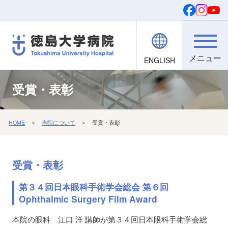
ENGLISH
院内職員向け
文字・背景
ご寄付
検索
受賞・表彰
HOME
＞
当院について
＞ 受賞・表彰
受賞・表彰
第３４回日本眼科手術学会総会 第６回
Ophthalmic Surgery Film Award
本院の眼科 江口 洋 講師が第３４回日本眼科手術学会総