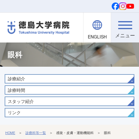
ENGLISH
院内職員向け
文字・背景
ご寄付
検索
眼科
診療紹介
診療時間
スタッフ紹介
リンク
HOME
＞
診療科等一覧
＞ 感覚・皮膚・運動機能科 ＞ 眼科