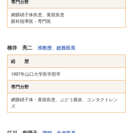
専門分野
網膜硝子体疾患、黄斑疾患
眼科指導医・専門医
柳井 亮二
准教授、総務医長
経 歴
1997年山口大学医学部卒
専門分野
網膜硝子体・黄斑疾患、ぶどう膜炎、コンタクトレン
ズ
江川 麻理子
講師、外来医長