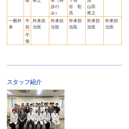
診の
谷 彰
山田
み）
浩
将之
一般外
午
外来担
外来担
外来担
外来担
外来担
来
前
当医
当医
当医
当医
当医
午
後
スタッフ紹介