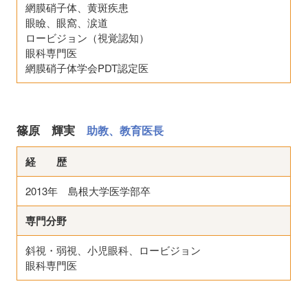
網膜硝子体、黄斑疾患
眼瞼、眼窩、涙道
ロービジョン（視覚認知）
眼科専門医
網膜硝子体学会PDT認定医
篠原 輝実
助教、教育医長
経 歴
2013年 島根大学医学部卒
専門分野
斜視・弱視、小児眼科、ロービジョン
眼科専門医