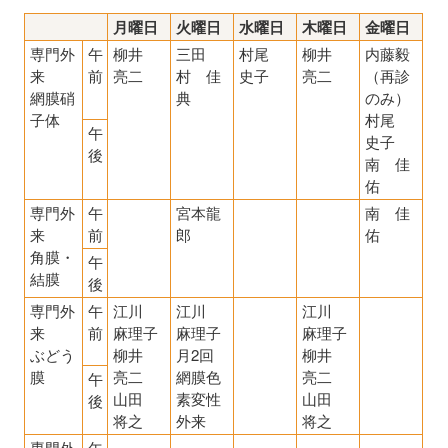
月曜日
火曜日
水曜日
木曜日
金曜日
専門外
午
柳井
三田
村尾
柳井
内藤毅
来
前
亮二
村 佳
史子
亮二
（再診
網膜硝
典
のみ）
子体
村尾
午
史子
後
南 佳
佑
専門外
午
宮本龍
南 佳
来
前
郎
佑
角膜・
午
結膜
後
専門外
午
江川
江川
江川
来
前
麻理子
麻理子
麻理子
ぶどう
柳井
月2回
柳井
膜
亮二
網膜色
亮二
午
山田
素変性
山田
後
将之
外来
将之
専門外
午