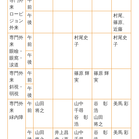
来
前
ロービ
午
村尾、
ジョン
後
篠原、
外来
近藤
専門外
午
村尾史
村尾史
来
前
子
子
眼瞼・
午
眼窩・
後
涙道
専門外
午
篠原 輝
篠原 輝
来
前
実
実
斜視・
午
弱視
後
専門外
午
山田
山中
谷 彰
美馬 彩
来
前
将之
千尋
浩
緑内障
谷 彰
山田
浩
将之
午
山田
井上昌
山中
谷 彰
美馬 彩
後
将之
幸（再
千尋
浩