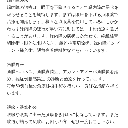
緑内障の治療は、眼圧を下降させることで緑内障の悪化を
遅らせることを期待します。まずは眼圧を下げる点眼薬で
治療を開始します。様々な点眼薬を使用しているにもかか
わらず緑内障の進行が早い方に対しては、手術治療を選択
することがあります。緑内障の病状にあわせて、線維柱帯
切開術（眼外法/眼内法）、線維柱帯切除術、緑内障インプ
ラント挿入術、隅角癒着解離術などを行っています。
角膜外来
角膜ヘルペス、角膜真菌症、アカントアメーバ角膜炎を始
め、難症例眼感染症 の診断と治療を行っています。
毎年50例前後の角膜移植手術を行ない、良好な成績を得て
います。
眼瞼・眼窩外来
眼瞼や眼窩に出来た腫瘍をきれいに切除しています。また
涙道が詰って流涙にお困りの方、ぜひ一度おこし下さい。