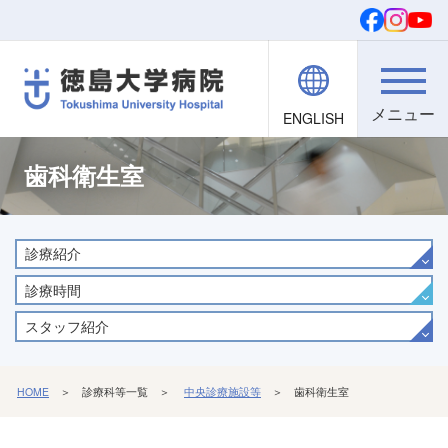
ENGLISH
院内職員向け
文字・背景
ご寄付
検索
歯科衛生室
診療紹介
診療時間
スタッフ紹介
HOME
＞ 診療科等一覧 ＞
中央診療施設等
＞ 歯科衛生室