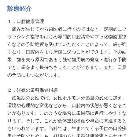
診療紹介
１．口腔健康管理
痛みが生じてから歯医者に行くのではなく、定期的にブ
ラッシング指導をはじめ専門的口腔清掃やフッ化物歯面塗
布などの予防処置を受けていただくことによって、歯が強
くなり、口腔内をより清潔に保つことができます。その結
果、歯を失う原因であるう蝕や歯周病の発症・進行が予防
でき、歯をより長持ちさせることができます。また、口臭
の予防にもつながります。
２．妊婦の歯科保健指導
妊娠期の女性では、女性ホルモン分泌量の変化に加え、
環境や心理的な変化などから、口腔内の状態が悪くなるこ
とがあります。このような場合に歯周病は進行しやすくな
ります。そして、これが低体重児出産や早産に関連すると
もいわれています。当科では、生まれてくる子供の口腔疾
患の予防のためにも、妊婦の方に歯科健康診査とあわせて