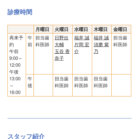
診療時間
月曜日
火曜日
水曜日
木曜日
金曜日
再来予
午
担当歯
日野出
福井 誠
福井 誠
担当歯
約
前
科医師
大輔
片岡 宏
須磨 紫
科医師
午前
玉谷 香
介
乃
9:00～
奈子
12:00
午後
13:00
午
担当歯
担当歯
担当歯
～
後
科医師
科医師
科医師
16:00
スタッフ紹介