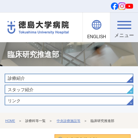
ENGLISH
院内職員向け
文字・背景
ご寄付
検索
臨床研究推進部
診療紹介
スタッフ紹介
リンク
HOME
＞ 診療科等一覧 ＞
中央診療施設等
＞ 臨床研究推進部