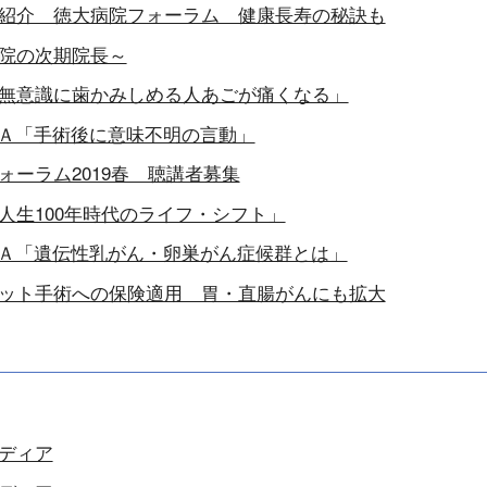
紹介 徳大病院フォーラム 健康長寿の秘訣も
院の次期院長～
無意識に歯かみしめる人あごが痛くなる」
Ａ「手術後に意味不明の言動」
ォーラム2019春 聴講者募集
人生100年時代のライフ・シフト」
Ａ「遺伝性乳がん・卵巣がん症候群とは」
ット手術への保険適用 胃・直腸がんにも拡大
ディア