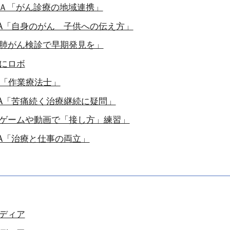
Ａ「がん診療の地域連携」
A「自身のがん 子供への伝え方」
肺がん検診で早期発見を」
にロボ
A「作業療法士」
A「苦痛続く治療継続に疑問」
ゲームや動画で「接し方」練習」
A「治療と仕事の両立」
ディア