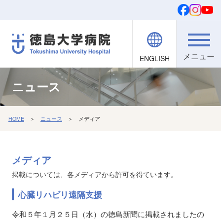
ENGLISH
院内職員向け
文字・背景
ご寄付
検索
ニュース
HOME
＞
ニュース
＞ メディア
メディア
掲載については、各メディアから許可を得ています。
心臓リハビリ遠隔支援
令和５年１月２５日（水）の徳島新聞に掲載されましたの