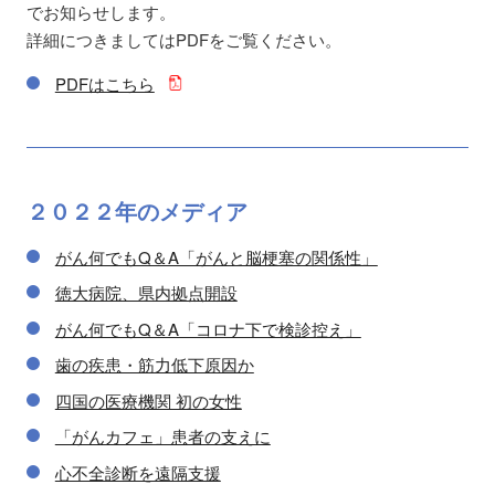
でお知らせします。
詳細につきましてはPDFをご覧ください。
PDFはこちら
２０２２年の
メディア
がん何でもQ＆A「がんと脳梗塞の関係性」
徳大病院、県内拠点開設
がん何でもQ＆A「コロナ下で検診控え」
歯の疾患・筋力低下原因か
四国の医療機関 初の女性
「がんカフェ」患者の支えに
心不全診断を遠隔支援