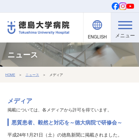
ENGLISH
院内職員向け
文字・背景
ご寄付
検索
ニュース
HOME
＞
ニュース
＞ メディア
メディア
掲載については、各メディアから許可を得ています。
悪質患者、毅然と対応を～徳大病院で研修会～
平成24年1月21日（土）の徳島新聞に掲載されました。