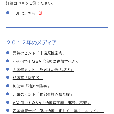
詳細はPDFをご覧ください。
PDFはこちら
２０１２年の
メディア
元気のヒント「非歯原性歯痛」
がん何でもQ＆A「治験に参加すべきか」
四国健康ナビ「放射線治療の現状」
相談室「尿道脱」
相談室「強迫性障害」
元気のヒント「腰部脊柱管狭窄症」
がん何でもQ＆A「治療費高額 継続に不安」
四国健康ナビ「傷の治療 正しく、早く、キレイに」