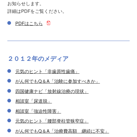
お知らせします。
詳細はPDFをご覧ください。
PDFはこちら
２０１２年の
メディア
元気のヒント「非歯原性歯痛」
がん何でもQ＆A「治験に参加すべきか」
四国健康ナビ「放射線治療の現状」
相談室「尿道脱」
相談室「強迫性障害」
元気のヒント「腰部脊柱管狭窄症」
がん何でもQ＆A「治療費高額 継続に不安」