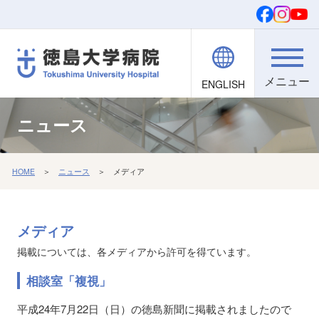
ENGLISH
院内職員向け
文字・背景
ご寄付
検索
ニュース
HOME
＞
ニュース
＞ メディア
メディア
掲載については、各メディアから許可を得ています。
相談室「複視」
平成24年7月22日（日）の徳島新聞に掲載されましたので