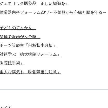
ジェネリック医薬品 正しい知識を」
循環器内科フォーラム2017～不整脈から心臓と脳を守る～
子どものてんかん」
禁煙で喉頭がん予防」
ポーツ診療室「円板状半月板」
対処学ぶ 徳大病院フォーラム」
胸腔鏡手術」
重大な病気も 味覚障害に注意」
ディア