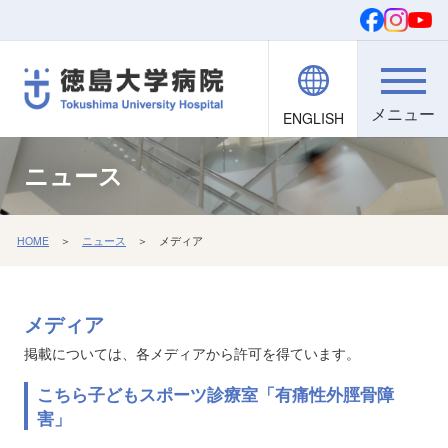
ENGLISH
院内職員向け
文字・背景
ご寄付
検索
ニュース
HOME
＞
ニュース
＞ メディア
メディア
掲載については、各メディアから許可を得ています。
こちら子どもスポーツ診療室「有痛性外脛骨障
害」