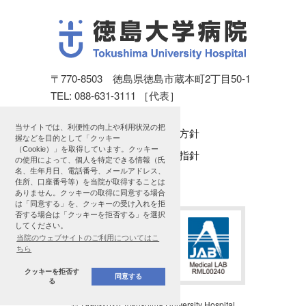
〒770-8503 徳島県徳島市蔵本町2丁目50-1
TEL: 088-631-3111 ［代表］
当サイトでは、利便性の向上や利用状況の把
個人情報保護方針
握などを目的として「クッキー
（Cookie）」を取得しています。クッキー
公表に関する指針
の使用によって、個人を特定できる情報（氏
名、生年月日、電話番号、メールアドレス、
サイトマップ
住所、口座番号等）を当院が取得することは
ありません。クッキーの取得に同意する場合
は「同意する」を、クッキーの受け入れを拒
否する場合は「クッキーを拒否する」を選択
してください。
当院のウェブサイトのご利用についてはこ
ちら
クッキーを拒否す
同意する
る
© 1998
-2026 Tokushima University Hospital